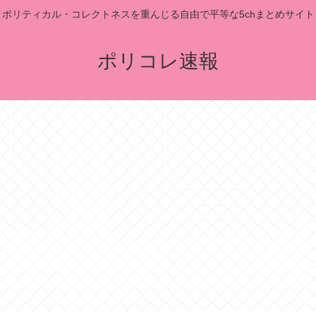
ポリティカル・コレクトネスを重んじる自由で平等な5chまとめサイト
ポリコレ速報