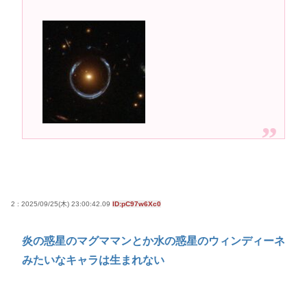
スマホゲー、サ終が相次ぎ開発・運営事業者の倒産
が急増 完全にオワコンか
高市早苗さん、憧れのバンドを官邸に招き、自身の
サイン入りドラム・スティックをプレゼントw
若くて美人なママと親友の淫らな行為内容を毎回聞
かされる「女神の加護を受けしママのサーガ」3巻 今
ガチで “ママ” ブーム来てるよな
ポケカ資産が100万円超えた男の子www
【高市動画】こういうオスガキってどうやったら産
まれるの？
2 : 2025/09/25(木) 23:00:42.09
ID:pC97w6Xc0
中国のメスガキ、民度が終わりすぎてる
炎の惑星のマグママンとか水の惑星のウィンディーネ
Powered by livedoor 相互RSS
みたいなキャラは生まれない