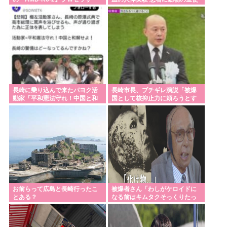
を発売
用、死亡例も
長崎に乗り込んで来たパヨク活
長崎市長、ブチギレ演説「被爆
動家「平和憲法守れ！中国と和
国として核抑止力に頼ろうとす
解せよ！」
るのやめろつってんの 」高市、
睨みつける
お前らって広島と長崎行ったこ
被爆者さん「わしがケロイドに
とある？
なる前はキムタクそっくりたっ
たんじゃ」ハードなギャグをか
ます