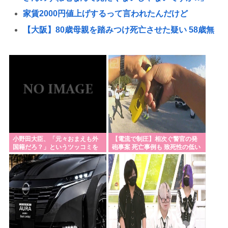
家賃2000円値上げするって言われたんだけど
【大阪】80歳母親を踏みつけ死亡させた疑い 58歳無
職息子を逮捕 13～14年前から2人暮らし「介護疲れ
で日常的に暴行」 岬町
ケンモメンが"あえて"結婚をしない理由ってなんな
の？
【画像】俺、ローカルAIでイケメンをすっぽんぽん
にしてしまうwww
日本『30℃』でも涼しい
小野田大臣、「元々おまえも外
【電流で制圧】相次ぐ警官の発
国籍だろ？」というツッコミを
砲事案 死亡事例も 致死性の低い
長崎に乗り込んで来たパヨク活動家「平和憲法守
恐れ、海外メディアを全員出禁
テーザー銃導入指摘
に
れ！中国と和解せよ！」
『食料自給率』の低い日本が「核兵器で国を守
る！」って、頭おかしくね？食べ物止められたら終
わりじゃん
自民党「日本を滅ぼそうとする統一教会のいいなり