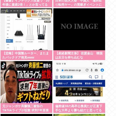
【衝撃】インデックス投資で「20
日本の花火大会 中国人「場所取
年後に資産2倍！」とか言ってる
り転売ヤー」の荒稼ぎイベントに
奴www
なってしまう
【悲報】中国製ルーター、またま
【産経新聞主張】 佐渡金山 韓国
たバックドア発見www
は反日を持ち込むな
元ジャンポケ斉藤慎二被告の
偏差値38の高卒公務員たが正直下
TikTokライブが拡散 求刑7年直後
手な大卒より勝ち組だと思ってる
にうつろな目で高額ギフトねだり