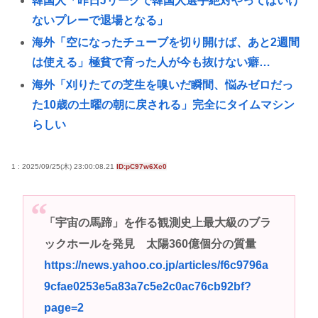
韓国人「昨日Jリーグで韓国人選手絶対やってはいけ
ないプレーで退場となる」
海外「空になったチューブを切り開けば、あと2週間
は使える」極貧で育った人が今も抜けない癖…
海外「刈りたての芝生を嗅いだ瞬間、悩みゼロだっ
た10歳の土曜の朝に戻される」完全にタイムマシン
らしい
学歴厨「文系なら地方旧帝大よりも早慶の方が
上！」←これ
1 : 2025/09/25(木) 23:00:08.21
ID:pC97w6Xc0
『ポケモンカード』バンダイのカードゲームも転売
対策に”マイナンバー”導入開始「効果テキメン」
「宇宙の馬蹄」を作る観測史上最大級のブラ
樹里と中学生のカーセクロス完全版。新事実発見し
ックホールを発見 太陽360億個分の質量
た。
https://news.yahoo.co.jp/articles/f6c9796a
高市早苗「寝てない」それは分かったが「徹夜した
9cfae0253e5a83a7c5e2c0ac76cb92bf?
ので辛くて宿題やってません」って言う奴高市早苗
page=2
以外に見たことないのだが