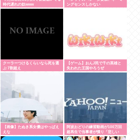
時代遅れの奴www
ングセンスしかない
クーラーつけるくらいなら死を選
【ゲーム】おんJ民で千の英雄と
ぶ 7割超え
失われた王国やろうぜ
【画像】たぬき系女優はやっぱえ
阿波おどりの練習動画が100万回
えな
超再生で当事者が憤り「悲しい
し、気持ち悪い」 日本人男性の性