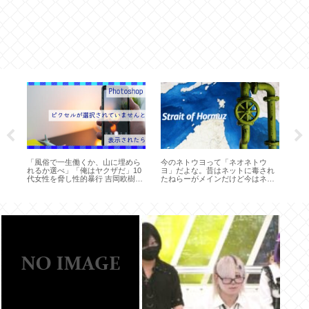
供
「風俗で一生働くか、山に埋めら
今のネトウヨって「ネオネトウ
菜
れるか選べ」「俺はヤクザだ」10
ヨ」だよな。昔はネットに毒され
ま
代女性を脅し性的暴行 吉岡欧樹逮
たねらーがメインだけど今はネッ
捕
ト初心者の情報弱者がメインにな
ってる