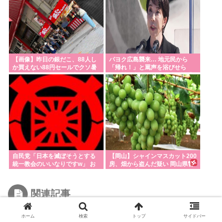
【画像】昨日の銀だこ、88人し
パヨク広島襲来… 地元民から
か買えない88円セールでクソ暑
「帰れ！」と罵声を浴びせら
いのに大行列をなす日本人がこ
れ、機動隊による排除後は拍手
れwww
も
自民党「日本を滅ぼそうとする
【岡山】シャインマスカット200
統一教会のいいなりですw」 お
房、畑から盗んだ疑い 岡山県警
前らがコイツを支持する理由w
が男を逮捕
関連記事
ホーム
検索
トップ
サイドバー
原発村「あのさぁ！ CO2削減の現実的