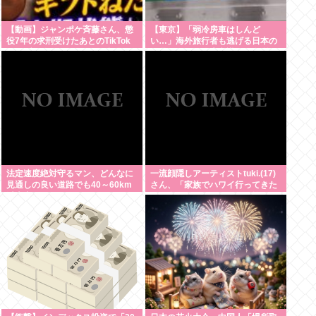
【動画】ジャンポケ斉藤さん、懲
【東京】「弱冷房車はしんど
役7年の求刑受けたあとのTikTok
い…」海外旅行者も逃げる日本の
ライブ配信がヤバすぎると話題に
猛暑、だけど冷房意識は20年前の
www
まま
法定速度絶対守るマン、どんなに
一流顔隠しアーティストtuki.(17)
見通しの良い道路でも40～60km
さん、「家族でハワイ行ってきた
以上出さない
w」 自己顕示欲がどんどん抑えら
れなくなる