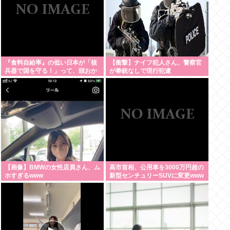
『食料自給率』の低い日本が「核
【衝撃】ナイフ犯人さん、警察官
兵器で国を守る！」って、頭おか
が拳銃なしで現行犯逮
しくね？食べ物止められたら終わ
捕・・・・・・・・・
りじゃん
【画像】BMWの女性店員さん、ム
高市首相、公用車を3000万円超の
ホすぎるwww
新型センチュリーSUVに変更www