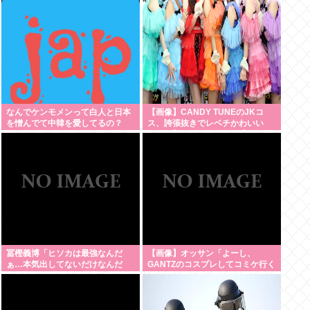
欲は異常
なんでケンモメンって白人と日本
【画像】CANDY TUNEのJKコ
を憎んでて中韓を愛してるの？
ス、誇張抜きでレベチかわいい
www 【Pickup08082959】
冨樫義博「ヒソカは最強なんだ
【画像】オッサン「よーし、
ぁ…本気出してないだけなんだ
GANTZのコスプレしてコミケ行く
ぁ…」 こいつのこの情熱なんな
かー」
の？