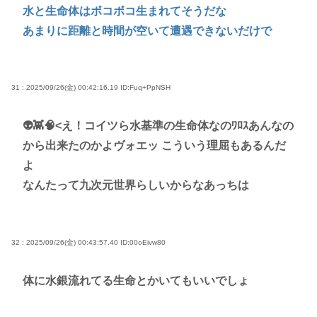
水と生命体はボコボコ生まれてそうだな
あまりに距離と時間が空いて遭遇できないだけで
31 : 2025/09/26(金) 00:42:16.19
ID:Fuq+PpNSH
👽👾🧠<え！コイツら水基準の生命体なのﾜﾛｽあんなの
から出来たのかよヴォエッ こういう理屈もあるんだ
よ
なんたって九次元世界らしいからなあっちは
32 : 2025/09/26(金) 00:43:57.40
ID:00oEivw80
体に水銀流れてる生命とかいてもいいでしょ