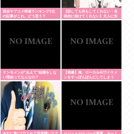
現在ヤフコメ時速ランキング1位
【話しても何もしてくれない・具
の記事がこれ。どう思う？
体的に助けてくれない】大人に失
望感 トー横に集まる若者
ケンモメンが"あえて"結婚をしな
【画像】俺、ローカルAIでイケメ
い理由ってなんなの？
ンをすっぽんぽんにしてしまう
www
今だに車にCD入れて音楽聴いてる
ベジットのベジータ要素、ネーミ