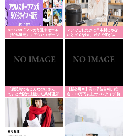
Amazon「マンガ毎週末セール
マジでこれだけは日本製じゃな
（50%還元）」アツいスポーツ
いとダメな物 、ガチで何があ
マンガ祭り最終日到来！！！
る？
「鹿児島でもこんなの出さん
【新公用車】高市早苗首相、推
て」と大阪に上陸した某料理店
定3000万円以上のSUVタイプ 贅
に批判殺到、鹿児島の養鶏家と
を尽くした後部座席でたばこを
タッグを組んだとこ
吸うのが至福の時間か どんどん
延びる乗車時間