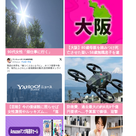
【大阪】80歳母親を踏みつけ死
90代女性「畑仕事に行く」
亡させた疑い 58歳無職息子を逮
捕 13～14年前から2人暮らし
「介護疲れで日常的に暴行」 岬
町
【芸能】今の価値観に照らせば
防衛費、過去最大の約8兆9千億
女性蔑視やルッキズム… 『落
円要求へ…予算案で膨張、迎撃
語』の世界もセリフ変更や改
用無人機・AIなど導入！
作、現代にふさわし