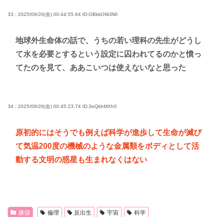
33 : 2025/09/26(金) 00:44:55.64
ID:OBkkOWJN0
地球外生命体の話で、うちの若い理科の先生がどうし
て水を必要とするという設定に囚われてるのかと憤っ
てたのを見て、ああこいつは使えないなと思った
34 : 2025/09/26(金) 00:45:23.74
ID:3eQkhMXh0
原初的にはそうでも例えば科学が進歩して生命が滅び
て気温200度の機械のような金属類をボディとして活
動する文明の惑星も生まれなくはない
嫌儲
倫理
反出生
宇宙
科学