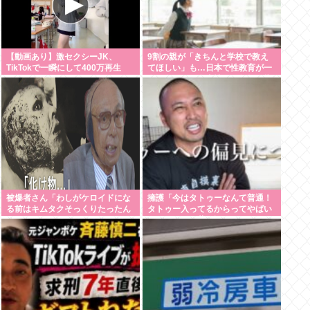
【動画あり】激セクシーJK、
9割の親が「きちんと学校で教え
TikTokで一瞬にして400万再生
てほしい」も…日本で性教育が一
www
向に進まない裏事情を元教師が指
摘
被爆者さん「わしがケロイドにな
擁護「今はタトゥーなんて普通！
る前はキムタクそっくりたったん
タトゥー入ってるからってやばい
じゃ」ハードなギャグをかます
人なんてのは昔の話！！」