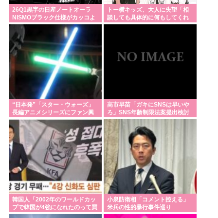
ですw」👈お前らがコイツを支持する理由w
26Q1黒字の日産ノートオーラ
トー横キッズ、大人に失望「相
NISMOブラック仕様がカッコよ
談しても具体的に何もしてくれ
靖国のコスプレ禁止てもしかして8月15日に高市早苗
くてなんか悔しい
なくて傷つく。福祉は自由が奪
われる」
が参拝することへの布石か？そらコスプレした馬鹿
がいたら絵にならないしな
【サッカー】アルゼンチン代表メッシの父親ホルヘ
さん、68歳で死去
日本列島さん、人間が住めるエリアの少なさが流石
“日本発”「スター・ウォーズ」
高市早苗「ガキにSNSは早いや
に厳しいwww
長編アニメシリーズにファン興
ろ」SNS年齢制限法案提出検討
奮「劇場版にして欲しい」「艦
隊戦も派手で面白い」
Powered by livedoor 相互RSS
韓国人「2002年のワールドカッ
小泉防衛相「コメント控える」
プで韓国が4強になれたのって買
米兵の性的暴行事件巡り
収したからじゃないの?」