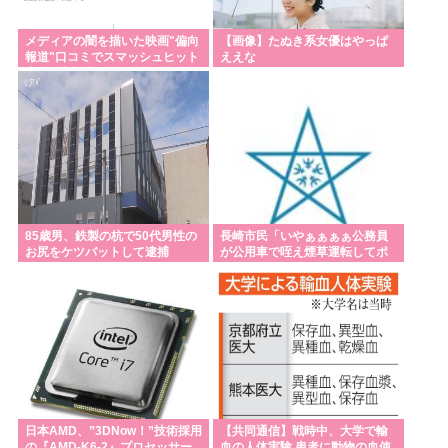
メディアの闇を描いた映画"偏向
【画像】たぬき系女優はやっぱ
報道"口コミでスマッシュヒット
ええな
中も一切記事にならず
85歳男、鉄製の杭で50代男性の
長崎市民「いやぁぁぁぁ公務員
お尻をケツバットして逮捕
が公用車で咥え煙草運転してポ
イ捨てしてるの」とクレー厶を
出す
日本AMD、”3DNow！”技術採用
【共同通信】戦時中、大学で輸
の『AMD-K6-2』プロセッサー
血の人体実験 患者に動物の血使