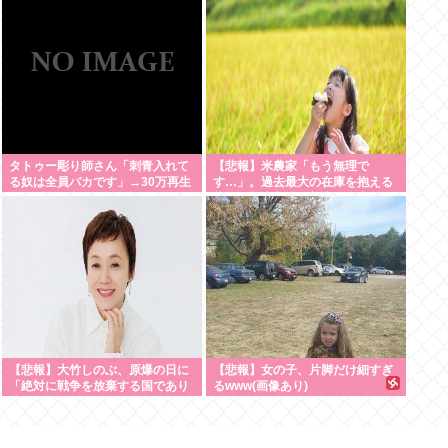
続け「精神的に限界」「末期状
態」と話題
タトゥー彫り師さん「刺青入れて
【悲報】米農家「もう無理で
る奴は全員バカです」→30万再生
す…」。過去最大の在庫を抱える
www
状態で新米収穫。新米価格安すぎ
て赤字に
【悲報】大竹しのぶ、原爆の日に
【悲報】女の子、片脚だけ細すぎ
「絶対に戦争を放棄する国であり
るwww(画像あり)
続けよう」